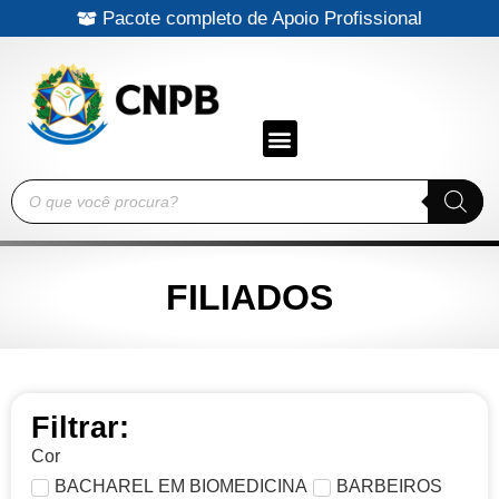
Pacote completo de Apoio Profissional
BENEFÍCIOS AOS FILIADOS
CRITÉRIOS PARA FILIAÇÃO AO CNPB
TABELA DE INVESTIMENTO
DENÚNCIAS AO CNPB
CERTIFICADOS HOMOLOGADOS
PROFISSIONAIS REGISTRADOS
EMPRESAS PARCEIRAS E PATROCINADORES OFICIAIS
FILIADOS
Filtrar:
Cor
BACHAREL EM BIOMEDICINA
BARBEIROS