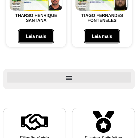
THARSO HENRIQUE
TIAGO FERNANDES
SANTANA
FONTENELES
Leia mais
Leia mais
EMPRESAS PARCEIRAS E PATROCINADORES OFICIAIS
Filiação rápida
Filiados Satisfeitos