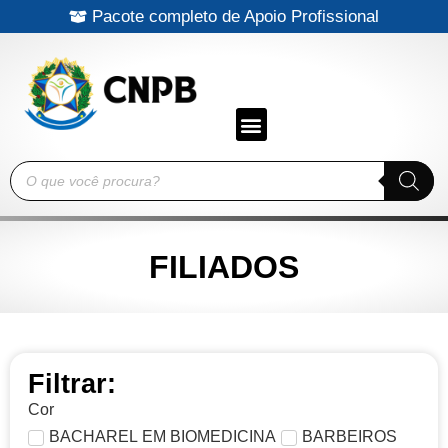
Pacote completo de Apoio Profissional
BENEFÍCIOS AOS FILIADOS
CRITÉRIOS PARA FILIAÇÃO AO CNPB
TABELA DE INVESTIMENTO
DENÚNCIAS AO CNPB
CERTIFICADOS HOMOLOGADOS
PROFISSIONAIS REGISTRADOS
EMPRESAS PARCEIRAS E PATROCINADORES OFICIAIS
FILIADOS
Filtrar:
Cor
BACHAREL EM BIOMEDICINA
BARBEIROS