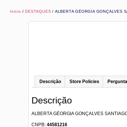
Ir
para
Início
/
DESTAQUES
/ ALBERTA GÉORGIA GONÇALVES 
o
conteúdo
Descrição
Store Policies
Pergunt
Descrição
ALBERTA GÉORGIA GONÇALVES SANTIAG
CNPB:
44581216