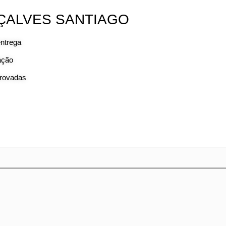
ÇALVES SANTIAGO
entrega
ação
provadas