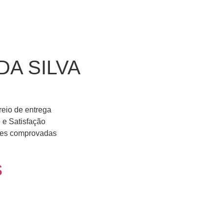
DA SILVA
reio de entrega
 e Satisfação
ções comprovadas
s