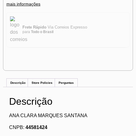
mais informações
Frete Rápido
Via Correios Expresso
para
Todo o Brasil
Descrição
Store Policies
Perguntas
Descrição
ANA CLARA MARQUES SANTANA
CNPB:
44581424