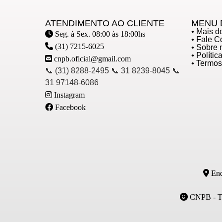
ATENDIMENTO AO CLIENTE
MENU 
• Mais 
Seg. à Sex. 08:00 às 18:00hs
• Fale 
(31) 7215-6025
• Sobre 
• Políti
cnpb.oficial@gmail.com
• Termo
📞 (31) 8288-2495 📞 31 8239-8045 📞
31 97148-6086
Instagram
Facebook
End
CNPB - Tod