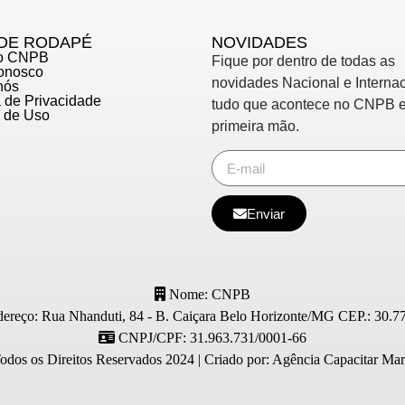
DE RODAPÉ
NOVIDADES
do CNPB
Fique por dentro de todas as
Conosco
novidades Nacional e Internac
nós
ca de Privacidade
tudo que acontece no CNPB 
s de Uso
primeira mão.
Enviar
Nome: CNPB
ereço: Rua Nhanduti, 84 - B. Caiçara Belo Horizonte/MG CEP.: 30.7
CNPJ/CPF: 31.963.731/0001-66
os os Direitos Reservados 2024 | Criado por: Agência Capacitar Mark