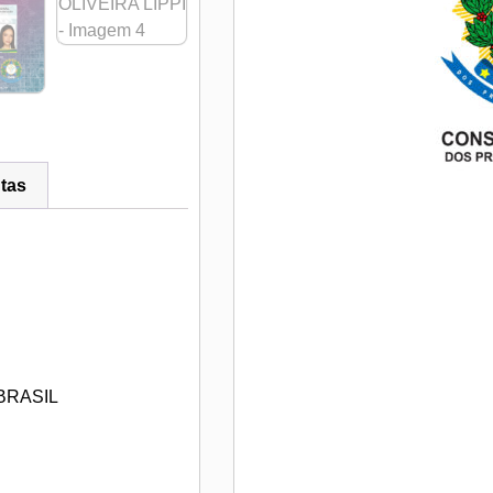
tas
BRASIL