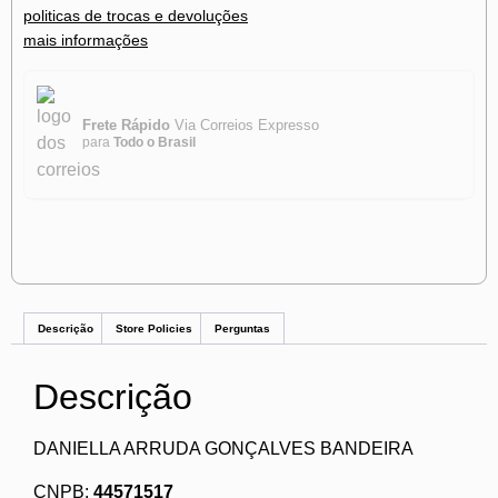
politicas de trocas e devoluções
mais informações
Frete Rápido
Via Correios Expresso
para
Todo o Brasil
Descrição
Store Policies
Perguntas
Descrição
DANIELLA ARRUDA GONÇALVES BANDEIRA
CNPB:
44571517