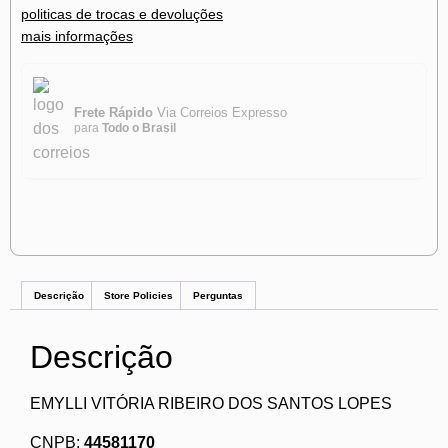
politicas de trocas e devoluções
mais informações
Frete Rápido
Via Correios Expresso
para
Todo o Brasil
Descrição
Store Policies
Perguntas
Descrição
EMYLLI VITÓRIA RIBEIRO DOS SANTOS LOPES
CNPB:
44581170