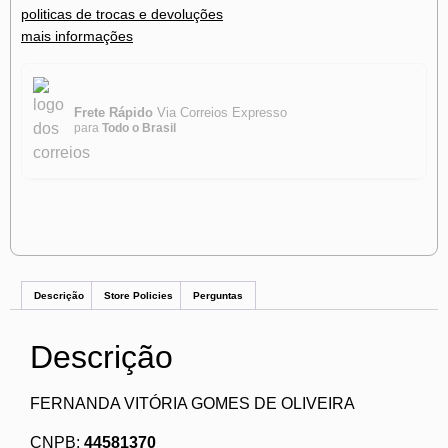
politicas de trocas e devoluções
mais informações
Frete Rápido
Via Correios Expresso
para
Todo o Brasil
Descrição
Store Policies
Perguntas
Descrição
FERNANDA VITÓRIA GOMES DE OLIVEIRA
CNPB:
44581370