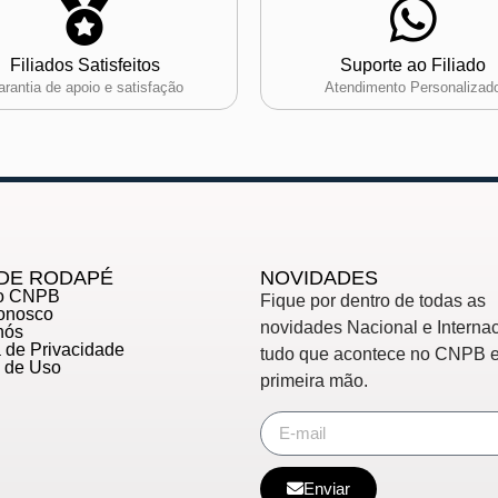
Filiados Satisfeitos
Suporte ao Filiado
rantia de apoio e satisfação
Atendimento Personalizad
DE RODAPÉ
NOVIDADES
do CNPB
Fique por dentro de todas as
Conosco
novidades Nacional e Internac
nós
ca de Privacidade
tudo que acontece no CNPB 
s de Uso
primeira mão.
Enviar