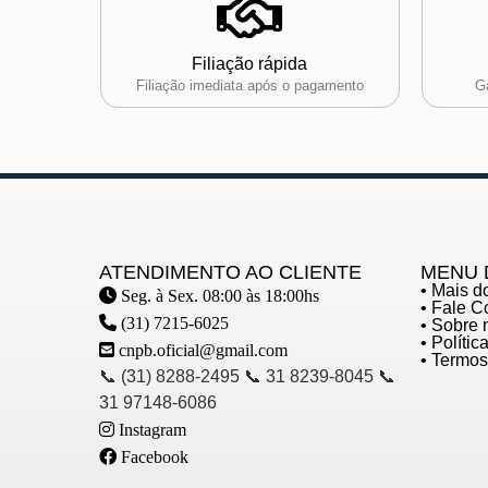
Filiação rápida
Filiação imediata após o pagamento
Ga
ATENDIMENTO AO CLIENTE
MENU 
• Mais 
Seg. à Sex. 08:00 às 18:00hs
• Fale 
(31) 7215-6025
• Sobre 
• Políti
cnpb.oficial@gmail.com
• Termo
📞 (31) 8288-2495 📞 31 8239-8045 📞
31 97148-6086
Instagram
Facebook