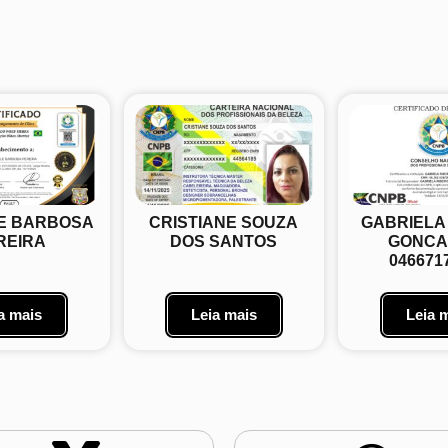
E BARBOSA
CRISTIANE SOUZA
GABRIELA
REIRA
DOS SANTOS
GONCA
046671
a mais
Leia mais
Leia 