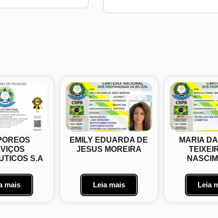
POREOS
EMILY EDUARDA DE
MARIA D
VIÇOS
JESUS MOREIRA
TEIXEI
TICOS S.A
NASCI
a mais
Leia mais
Leia 