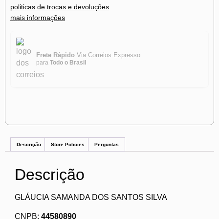
politicas de trocas e devoluções
mais informações
Frete Rápido
Via Correios Expresso
para
Todo o Brasil
Descrição
Store Policies
Perguntas
Descrição
GLÁUCIA SAMANDA DOS SANTOS SILVA
CNPB:
44580890