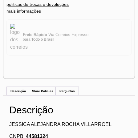
politicas de trocas e devoluções
mais informações
Frete Rápido
Via Correios Expresso
para
Todo o Brasil
Descrição
Store Policies
Perguntas
Descrição
JESSICA ALEJANDRA ROCHA VILLARROEL
CNPB:
44581324