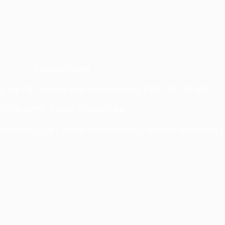
Nome: CNPB
i, 84 - B. Caiçara Belo Horizonte/MG CEP.: 30.770-370
CNPJ/CPF: 31.963.731/0001-66
rvados 2024 | Criado por: Agência Capacitar Marketing Di