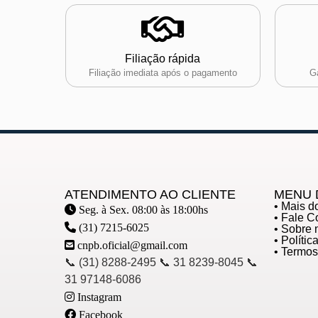
Filiação rápida
Filiação imediata após o pagamento
Ga
ATENDIMENTO AO CLIENTE
MENU 
• Mais 
Seg. à Sex. 08:00 às 18:00hs
• Fale 
(31) 7215-6025
• Sobre 
• Políti
cnpb.oficial@gmail.com
• Termo
📞 (31) 8288-2495 📞 31 8239-8045 📞
31 97148-6086
Instagram
Facebook