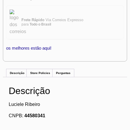
Frete Rápido
Via Correios Expresso
para
Todo o Brasil
os melhores estão aqui!
Descrição
Store Policies
Perguntas
Descrição
Luciele Ribeiro
CNPB:
44580341