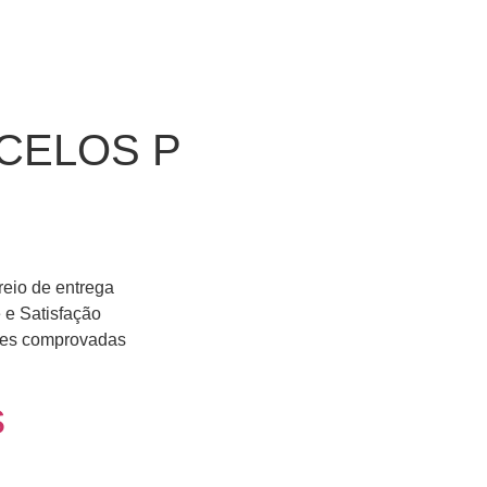
CELOS P
reio de entrega
 e Satisfação
ções comprovadas
s