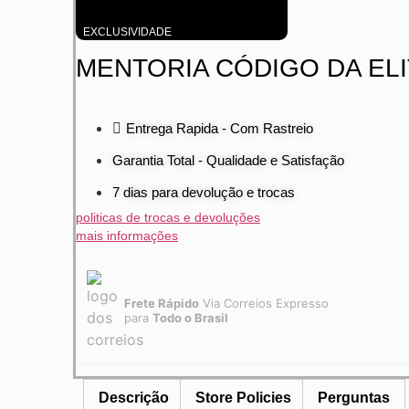
EXCLUSIVIDADE
MENTORIA CÓDIGO DA EL
Entrega Rapida - Com Rastreio
Garantia Total - Qualidade e Satisfação
7 dias para devolução e trocas
politicas de trocas e devoluções
mais informações
Frete Rápido
Via Correios Expresso
para
Todo o Brasil
Descrição
Store Policies
Perguntas