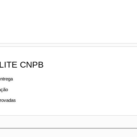
LITE CNPB
entrega
ação
provadas