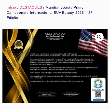
Início
/
DESTAQUES
/ Mundial Beauty Prime –
Campeonato Internacional EUA Beauty 2026 – 2ª
Edição