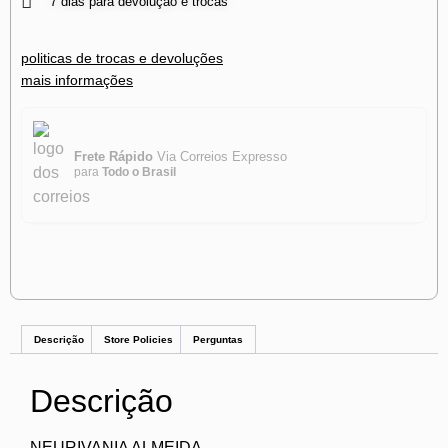
7 dias para devolução e trocas
politicas de trocas e devoluções
mais informações
Frete Rápido
Via Correios Expresso
para
Todo o Brasil
Descrição
Store Policies
Perguntas
Descrição
NEURIVANIA ALMEIDA