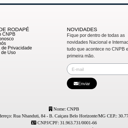
DE RODAPÉ
NOVIDADES
do CNPB
Fique por dentro de todas as
Conosco
novidades Nacional e Internac
nós
ca de Privacidade
tudo que acontece no CNPB 
s de Uso
primeira mão.
Enviar
Nome: CNPB
ereço: Rua Nhanduti, 84 - B. Caiçara Belo Horizonte/MG CEP.: 30.7
CNPJ/CPF: 31.963.731/0001-66