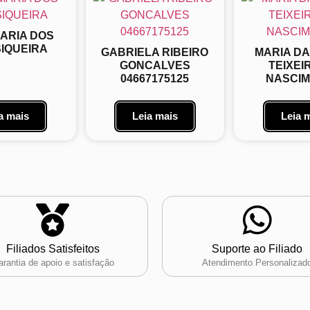
MARIA DOS
SIQUEIRA
GABRIELA RIBEIRO
MARIA D
GONCALVES
TEIXEI
04667175125
NASCI
a mais
Leia mais
Leia 
Filiados Satisfeitos
Suporte ao Filiado
rantia de apoio e satisfação
Atendimento Personalizad