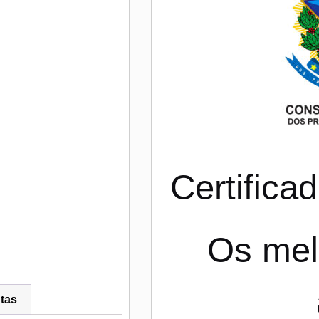
Certific
Os mel
tas