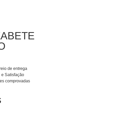
ZABETE
O
reio de entrega
 e Satisfação
ções comprovadas
s