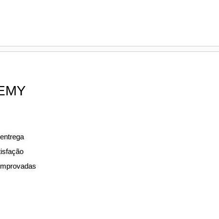
DEMY
 entrega
tisfação
comprovadas