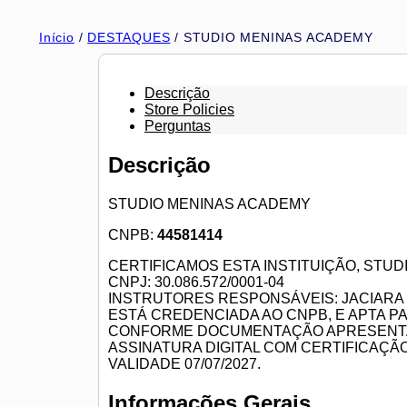
Ir
para
Início
/
DESTAQUES
/ STUDIO MENINAS ACADEMY
o
conteúdo
Descrição
Store Policies
Perguntas
Descrição
STUDIO MENINAS ACADEMY
CNPB:
44581414
CERTIFICAMOS ESTA INSTITUIÇÃO, STU
CNPJ: 30.086.572/0001-04
INSTRUTORES RESPONSÁVEIS: JACIARA V
ESTÁ CREDENCIADA AO CNPB, E APTA P
CONFORME DOCUMENTAÇÃO APRESENTA
ASSINATURA DIGITAL COM CERTIFICAÇÃO
VALIDADE 07/07/2027.
Informações Gerais