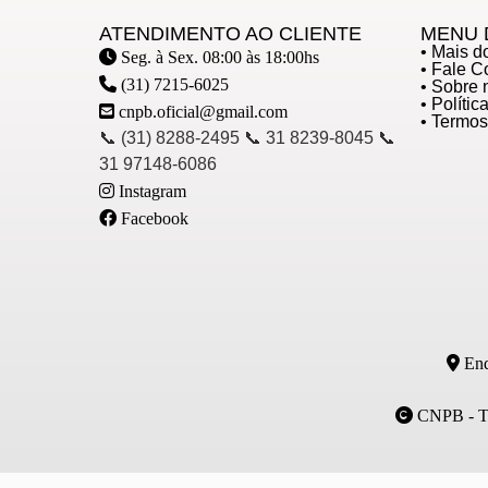
ATENDIMENTO AO CLIENTE
MENU 
• Mais 
Seg. à Sex. 08:00 às 18:00hs
• Fale 
(31) 7215-6025
• Sobre 
• Políti
cnpb.oficial@gmail.com
• Termo
📞 (31) 8288-2495 📞 31 8239-8045 📞
31 97148-6086
Instagram
Facebook
End
CNPB - Tod