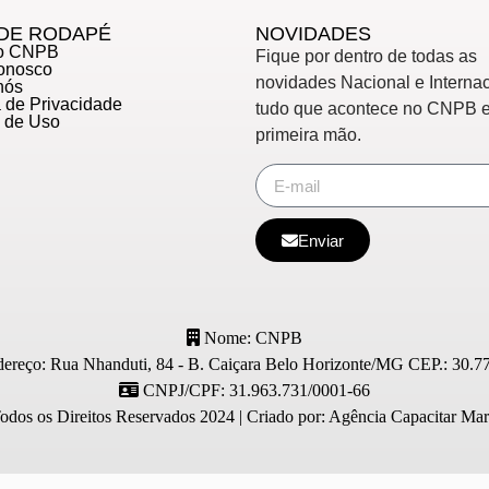
DE RODAPÉ
NOVIDADES
do CNPB
Fique por dentro de todas as
Conosco
novidades Nacional e Internac
nós
ca de Privacidade
tudo que acontece no CNPB 
s de Uso
primeira mão.
Enviar
Nome: CNPB
ereço: Rua Nhanduti, 84 - B. Caiçara Belo Horizonte/MG CEP.: 30.7
CNPJ/CPF: 31.963.731/0001-66
os os Direitos Reservados 2024 | Criado por: Agência Capacitar Mark