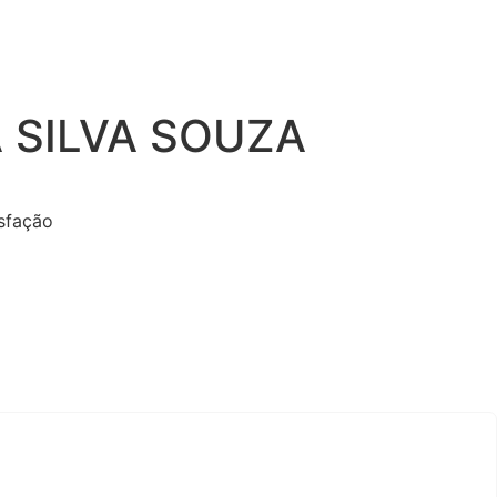
 SILVA SOUZA
o
isfação