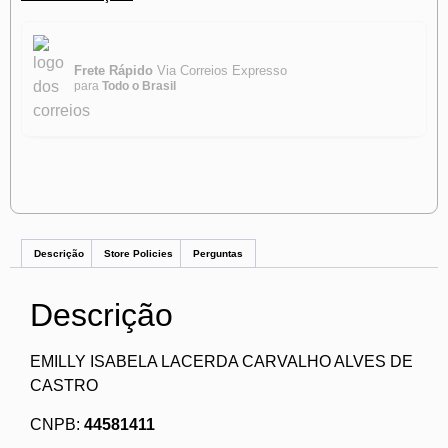
Frete Rápido
Via Correios Expresso
para
Todo o Brasil
Descrição
Store Policies
Perguntas
Descrição
EMILLY ISABELA LACERDA CARVALHO ALVES DE
CASTRO
CNPB:
44581411