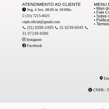
ATENDIMENTO AO CLIENTE
MENU 
• Mais 
Seg. à Sex. 08:00 às 18:00hs
• Fale 
(31) 7215-6025
• Sobre 
• Políti
cnpb.oficial@gmail.com
• Termo
📞 (31) 8288-2495 📞 31 8239-8045 📞
31 97148-6086
Instagram
Facebook
End
CNPB - Tod