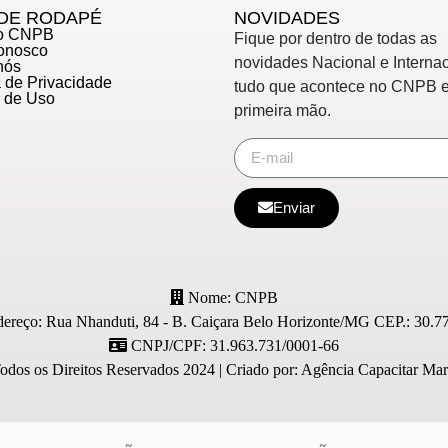
DE RODAPÉ
NOVIDADES
do CNPB
Fique por dentro de todas as
Conosco
novidades Nacional e Internac
nós
ca de Privacidade
tudo que acontece no CNPB 
s de Uso
primeira mão.
Enviar
Nome: CNPB
ereço: Rua Nhanduti, 84 - B. Caiçara Belo Horizonte/MG CEP.: 30.7
CNPJ/CPF: 31.963.731/0001-66
os os Direitos Reservados 2024 | Criado por: Agência Capacitar Mark