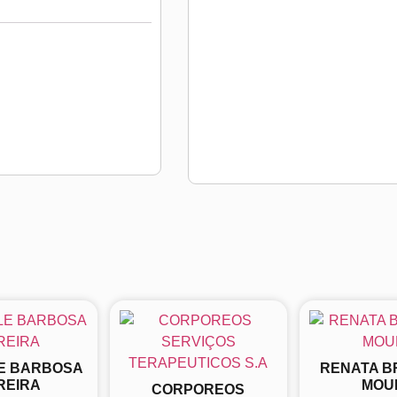
E BARBOSA
RENATA B
REIRA
MOU
CORPOREOS