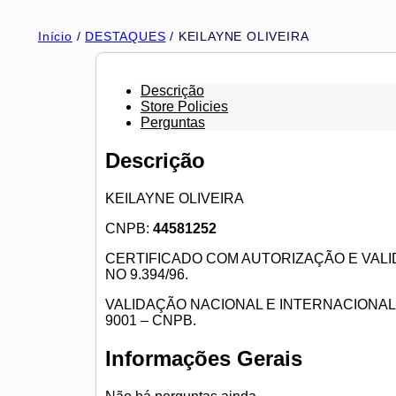
Ir
para
Início
/
DESTAQUES
/ KEILAYNE OLIVEIRA
o
conteúdo
Descrição
Store Policies
Perguntas
Descrição
KEILAYNE OLIVEIRA
CNPB:
44581252
CERTIFICADO COM AUTORIZAÇÃO E VALI
NO 9.394/96.
VALIDAÇÃO NACIONAL E INTERNACIONAL
9001 – CNPB.
Informações Gerais