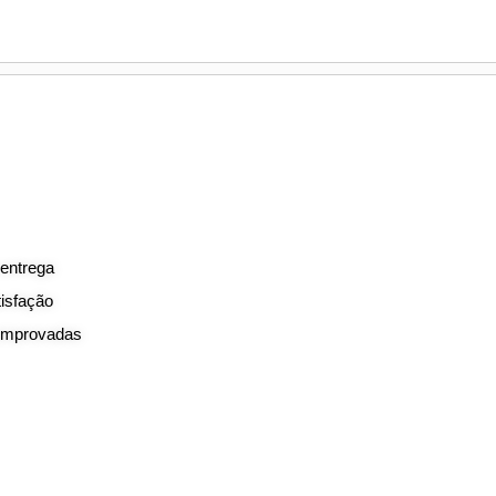
 entrega
tisfação
comprovadas