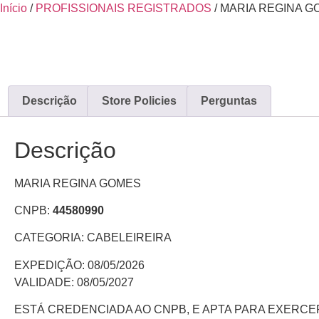
Ir
Início
/
PROFISSIONAIS REGISTRADOS
/ MARIA REGINA 
para
o
conteúdo
Descrição
Store Policies
Perguntas
Descrição
MARIA REGINA GOMES
CNPB:
44580990
CATEGORIA: CABELEIREIRA
EXPEDIÇÃO: 08/05/2026
VALIDADE: 08/05/2027
ESTÁ CREDENCIADA AO CNPB, E APTA PARA EXERC